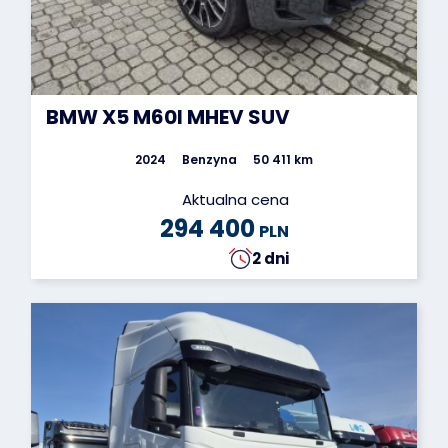
BMW X5 M60I MHEV SUV
2024
Benzyna
50 411 km
Aktualna cena
294 400
PLN
2 dni