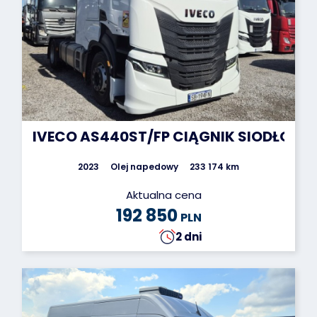
IVECO AS440ST/FP CIĄGNIK SIODŁOWY
2023
Olej napedowy
233 174 km
Aktualna cena
192 850
PLN
2 dni