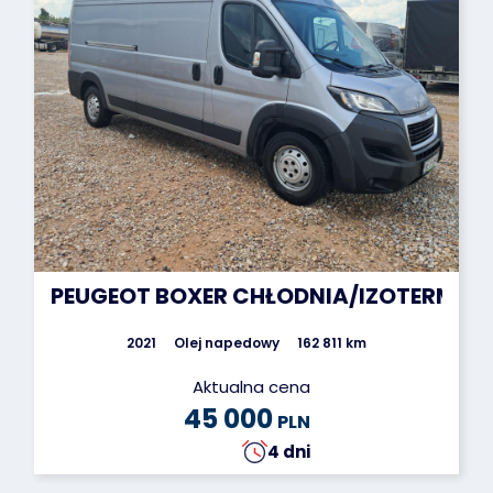
PEUGEOT BOXER CHŁODNIA/IZOTERMA
2021
Olej napedowy
162 811 km
Aktualna cena
45 000
PLN
4 dni