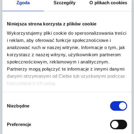
Zgoda
Szczegóły
O plikach cookies
Miękinia,
Aukcyjna 1
Niniejsza strona korzysta z plików cookie
+
Wykorzystujemy pliki cookie do spersonalizowania treści
−
i reklam, aby oferować funkcje społecznościowe i
analizować ruch w naszej witrynie.
Informacje o tym, jak
korzystasz z naszej witryny, użytkownikom partnerom
społecznościowym, reklamowym i analitycznym.
Partnerzy mogą połączyć te informacje z innymi danymi
danymi otrzymanymi od Ciebie lub uzyskanymi podczas
korzystania z ich usług.
Wybór
Niezbędne
zgody
Preferencje
Leaflet
|
©
OpenStreetMap
contributors