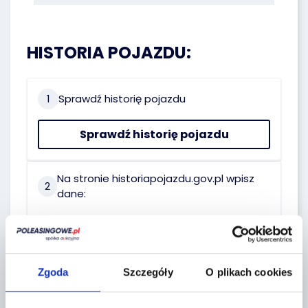
HISTORIA POJAZDU:
1
Sprawdź historię pojazdu
Sprawdź historię pojazdu
Na stronie historiapojazdu.gov.pl wpisz
2
dane:
Nr rej:
WS0664H
Nr VIN:
ZCFM62AW0RC519178
Zgoda
Szczegóły
O plikach cookies
Data pierwszej
06.10.2023
rejestracji: