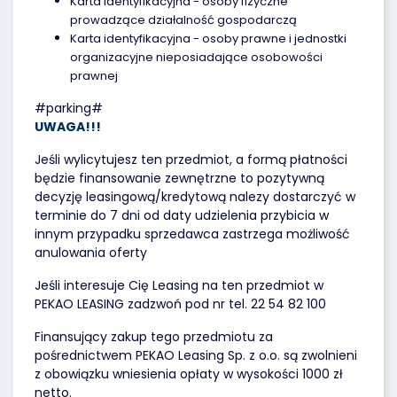
Karta identyfikacyjna - osoby fizyczne
prowadzące działalność gospodarczą
Karta identyfikacyjna - osoby prawne i jednostki
organizacyjne nieposiadające osobowości
prawnej
#parking#
UWAGA!!!
Jeśli wylicytujesz ten przedmiot, a formą płatności
będzie finansowanie zewnętrzne to pozytywną
decyzję leasingową/kredytową nalezy dostarczyć w
terminie do 7 dni od daty udzielenia przybicia w
innym przypadku sprzedawca zastrzega możliwość
anulowania oferty
Jeśli interesuje Cię Leasing na ten przedmiot w
PEKAO LEASING zadzwoń pod nr tel. 22 54 82 100
Finansujący zakup tego przedmiotu za
pośrednictwem PEKAO Leasing Sp. z o.o. są zwolnieni
z obowiązku wniesienia opłaty w wysokości 1000 zł
netto.