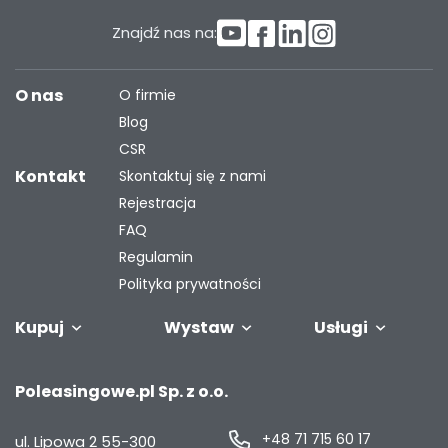
Znajdź nas na:
O nas
O firmie
Blog
CSR
Kontakt
Skontaktuj się z nami
Rejestracja
FAQ
Regulamin
Polityka prywatności
Kupuj
Wystaw
Usługi
Samochody
Naczepy i
Odkupimy
Autobusy
Zostaw auto w
Finansowanie
Maszyny
G
Poleasingowe.pl Sp. z o.o.
przyczepy
Twoją flotę
rozliczeniu
przemysł
s
+48 71 715 60 17
ul. Lipowa 2
55-300