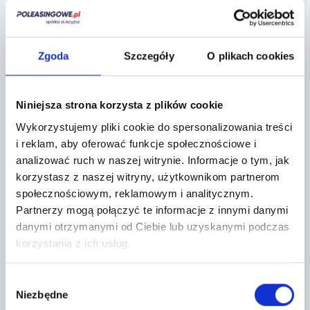
Regulaminy sprzedawcy
Zgoda
Szczegóły
O plikach cookies
Lokalizacja:
Niniejsza strona korzysta z plików cookie
Tarczyn,
Wykorzystujemy pliki cookie do spersonalizowania treści
Żytnia 2
i reklam, aby oferować funkcje społecznościowe i
analizować ruch w naszej witrynie.
Informacje o tym, jak
+
korzystasz z naszej witryny, użytkownikom partnerom
−
społecznościowym, reklamowym i analitycznym.
Partnerzy mogą połączyć te informacje z innymi danymi
danymi otrzymanymi od Ciebie lub uzyskanymi podczas
korzystania z ich usług.
Wybór
Niezbędne
zgody