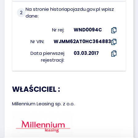
Na stronie historiapojazdu.gov.pl wpisz
2
dane:
Nr rej:
WND0094C
Nr VIN:
WJMM62AT0HC364883
Data pierwszej
03.03.2017
rejestracji:
WŁAŚCICIEL :
Millennium Leasing sp. z o.o.