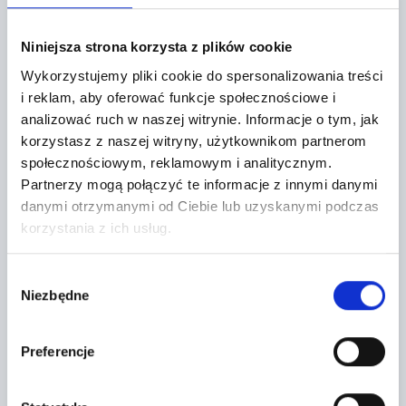
+
Niniejsza strona korzysta z plików cookie
−
Wykorzystujemy pliki cookie do spersonalizowania treści
i reklam, aby oferować funkcje społecznościowe i
analizować ruch w naszej witrynie.
Informacje o tym, jak
korzystasz z naszej witryny, użytkownikom partnerom
społecznościowym, reklamowym i analitycznym.
Partnerzy mogą połączyć te informacje z innymi danymi
danymi otrzymanymi od Ciebie lub uzyskanymi podczas
korzystania z ich usług.
Wybór
Niezbędne
zgody
Leaflet
|
©
OpenStreetMap
contributors
Preferencje