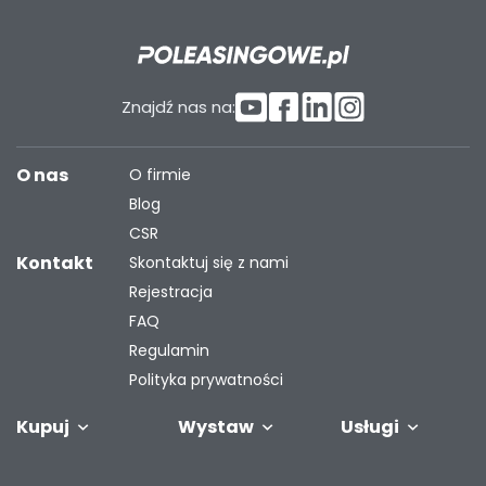
Znajdź nas na:
O nas
O firmie
Blog
CSR
Kontakt
Skontaktuj się z nami
Rejestracja
FAQ
Regulamin
Polityka prywatności
Kupuj
Wystaw
Usługi
Samochody
Naczepy i
Odkupimy
Autobusy
Zostaw auto w
Finansowanie
Maszyny
G