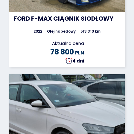
FORD F-MAX CIĄGNIK SIODŁOWY
2022
Olej napedowy
513 310 km
Aktualna cena
78 800
PLN
4 dni