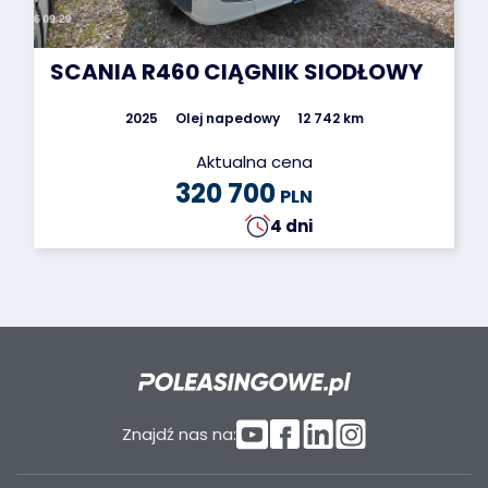
SCANIA R460 CIĄGNIK SIODŁOWY
2025
Olej napedowy
12 742 km
Aktualna cena
320 700
PLN
4 dni
Znajdź nas na: