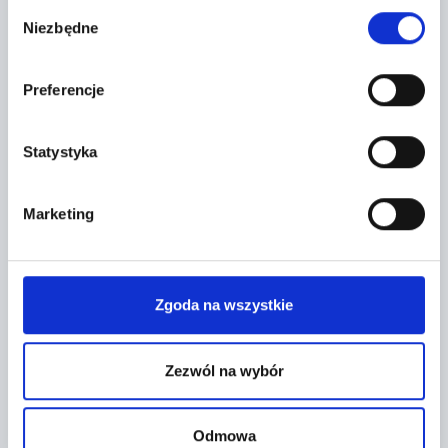
Wybór
Niezbędne
zgody
Preferencje
Statystyka
Marketing
Leaflet
|
©
OpenStreetMap
contributors
FORMULARZ KONTAKTOWY
Zgoda na wszystkie
Zezwól na wybór
Odmowa