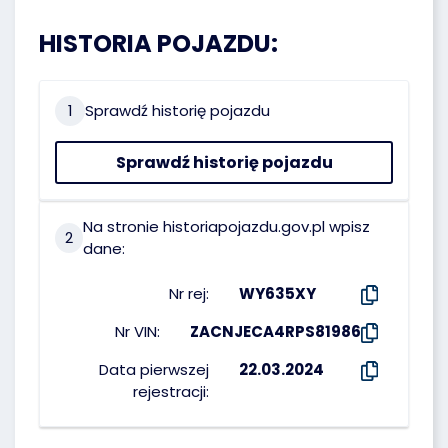
HISTORIA POJAZDU:
1
Sprawdź historię pojazdu
Sprawdź historię pojazdu
Na stronie historiapojazdu.gov.pl wpisz
2
dane:
Nr rej:
WY635XY
Nr VIN:
ZACNJECA4RPS81986
Data pierwszej
22.03.2024
rejestracji: