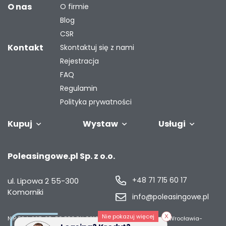
O nas
O firmie
Blog
CSR
Kontakt
Skontaktuj się z nami
Rejestracja
FAQ
Regulamin
Polityka prywatności
Kupuj
Wystaw
Usługi
Samochody
Naczepy i
Odkupimy
Autobusy
Zostaw auto w
Finansowanie
Maszyny
G
Poleasingowe.pl Sp. z o.o.
przyczepy
Twoją flotę
rozliczeniu
przemysł
s
+48 71 715 60 17
ul. Lipowa 2
55-300
Komorniki
info@poleasingowe.pl
Nie pokazuj więcej
NIP 894-297-65-50
REGON 021014968
Sąd Rejonowy dla Wrocławia-