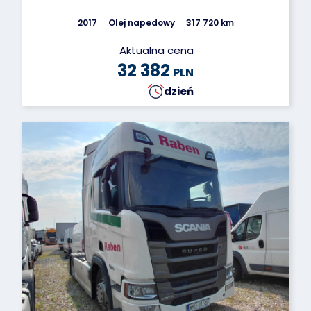
2017
Olej napedowy
317 720 km
Aktualna cena
32 382
PLN
dzień