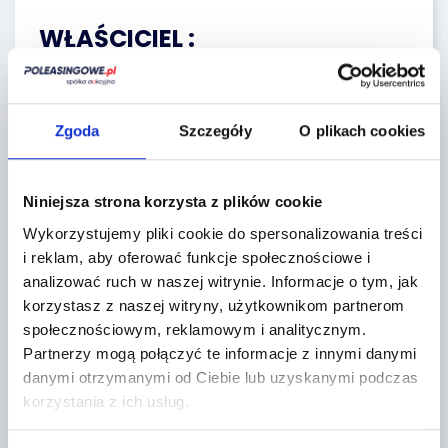
WŁAŚCICIEL :
Leasys Polska Sp. z o.o.
Zgoda
Szczegóły
O plikach cookies
Regulaminy sprzedawcy
Niniejsza strona korzysta z plików cookie
Lokalizacja:
Wykorzystujemy pliki cookie do spersonalizowania treści
i reklam, aby oferować funkcje społecznościowe i
43-215 Studzienice,
analizować ruch w naszej witrynie.
Informacje o tym, jak
Jaskółek 21
korzystasz z naszej witryny, użytkownikom partnerom
społecznościowym, reklamowym i analitycznym.
+
Partnerzy mogą połączyć te informacje z innymi danymi
−
danymi otrzymanymi od Ciebie lub uzyskanymi podczas
korzystania z ich usług.