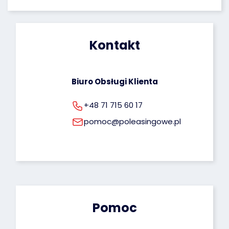
poprawiania oraz uprawnienie do cofnięcia 
zgody na ich przetwarzanie. Więcej informacji 
dotyczących przetwarzania Twoich danych 
osobowych możesz znaleźć pod tym adresem: 
Kontakt
rodo@poleasingowe.pl
Biuro Obsługi Klienta
+48 71 715 60 17
pomoc@poleasingowe.pl
Pomoc