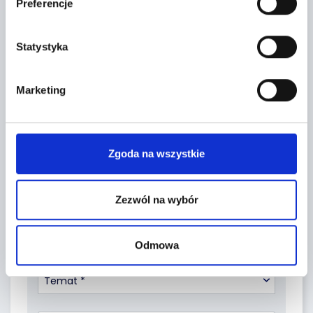
Preferencje
Leaflet
|
©
OpenStreetMap
contributors
Statystyka
FORMULARZ KONTAKTOWY
Marketing
Zgoda na wszystkie
Zezwól na wybór
Odmowa
Temat *