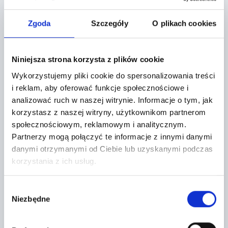
Lokalizacja:
Zgoda
Szczegóły
O plikach cookies
43-215 Studzienice,
Niniejsza strona korzysta z plików cookie
Jaskółek 21
Wykorzystujemy pliki cookie do spersonalizowania treści
+
i reklam, aby oferować funkcje społecznościowe i
analizować ruch w naszej witrynie.
Informacje o tym, jak
−
korzystasz z naszej witryny, użytkownikom partnerom
społecznościowym, reklamowym i analitycznym.
Partnerzy mogą połączyć te informacje z innymi danymi
danymi otrzymanymi od Ciebie lub uzyskanymi podczas
korzystania z ich usług.
Wybór
Niezbędne
zgody