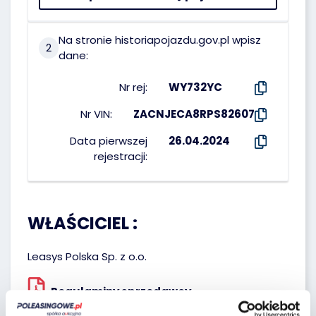
Na stronie historiapojazdu.gov.pl wpisz
2
dane:
Nr rej:
WY732YC
Nr VIN:
ZACNJECA8RPS82607
Data pierwszej
26.04.2024
rejestracji:
WŁAŚCICIEL :
Leasys Polska Sp. z o.o.
Regulaminy sprzedawcy