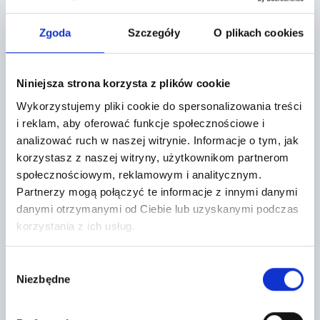
Lokalizacja:
Zgoda
Szczegóły
O plikach cookies
43-215 Studzienice,
Niniejsza strona korzysta z plików cookie
Jaskółek 21
Wykorzystujemy pliki cookie do spersonalizowania treści
+
i reklam, aby oferować funkcje społecznościowe i
analizować ruch w naszej witrynie.
Informacje o tym, jak
−
korzystasz z naszej witryny, użytkownikom partnerom
społecznościowym, reklamowym i analitycznym.
Partnerzy mogą połączyć te informacje z innymi danymi
danymi otrzymanymi od Ciebie lub uzyskanymi podczas
korzystania z ich usług.
Wybór
Niezbędne
zgody