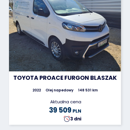
TOYOTA PROACE FURGON BLASZAK
2022
Olej napedowy
148 531 km
Aktualna cena
39 509
PLN
3 dni