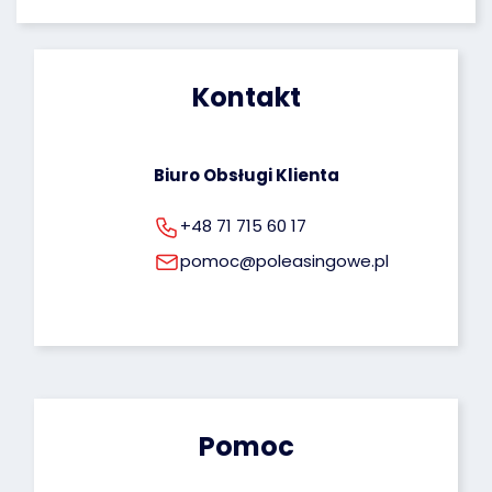
poprawiania oraz uprawnienie do cofnięcia 
zgody na ich przetwarzanie. Więcej informacji 
dotyczących przetwarzania Twoich danych 
osobowych możesz znaleźć pod tym adresem: 
Kontakt
rodo@poleasingowe.pl
Biuro Obsługi Klienta
+48 71 715 60 17
pomoc@poleasingowe.pl
Pomoc