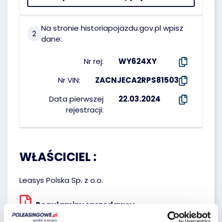
Na stronie historiapojazdu.gov.pl wpisz
2
dane:
Nr rej:
WY624XY
Nr VIN:
ZACNJECA2RPS81503
Data pierwszej
22.03.2024
rejestracji:
WŁAŚCICIEL :
Leasys Polska Sp. z o.o.
Regulaminy sprzedawcy