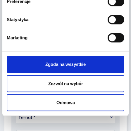
Preferencje
Leaflet
|
©
OpenStreetMap
contributors
Statystyka
FORMULARZ KONTAKTOWY
Marketing
Zgoda na wszystkie
Zezwól na wybór
Odmowa
Temat *