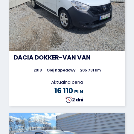
DACIA DOKKER-VAN VAN
2018
Olej napedowy
205 781 km
Aktualna cena
16 110
PLN
2 dni