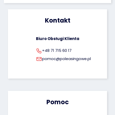
poprawiania oraz uprawnienie do cofnięcia 
zgody na ich przetwarzanie. Więcej informacji 
dotyczących przetwarzania Twoich danych 
osobowych możesz znaleźć pod tym adresem: 
Kontakt
rodo@poleasingowe.pl
Biuro Obsługi Klienta
+48 71 715 60 17
pomoc@poleasingowe.pl
Pomoc