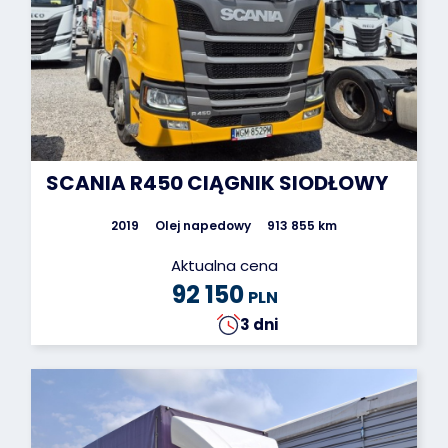
SCANIA R450 CIĄGNIK SIODŁOWY
2019
Olej napedowy
913 855 km
Aktualna cena
92 150
PLN
3 dni