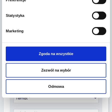
Leaflet
|
©
OpenStreetMap
contributors
Statystyka
FORMULARZ KONTAKTOWY
Marketing
Zgoda na wszystkie
Zezwól na wybór
Odmowa
Temat *