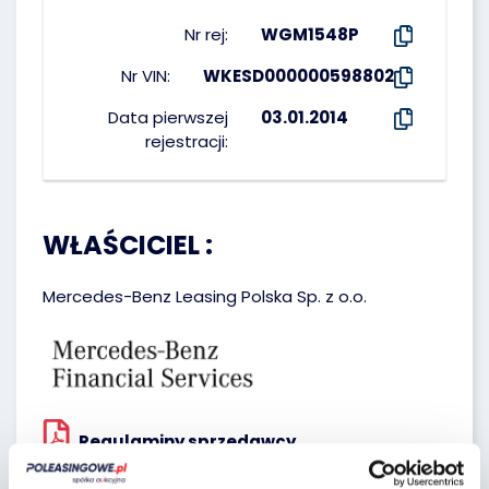
Nr rej:
WGM1548P
Nr VIN:
WKESD000000598802
Data pierwszej
03.01.2014
rejestracji:
WŁAŚCICIEL :
Mercedes-Benz Leasing Polska Sp. z o.o.
Regulaminy sprzedawcy