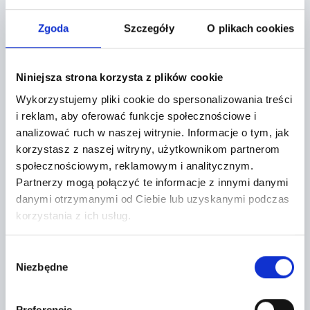
Lokalizacja:
Zgoda
Szczegóły
O plikach cookies
Tarczyn,
Żytnia 2
Niniejsza strona korzysta z plików cookie
Wykorzystujemy pliki cookie do spersonalizowania treści
+
i reklam, aby oferować funkcje społecznościowe i
analizować ruch w naszej witrynie.
Informacje o tym, jak
−
korzystasz z naszej witryny, użytkownikom partnerom
społecznościowym, reklamowym i analitycznym.
Partnerzy mogą połączyć te informacje z innymi danymi
danymi otrzymanymi od Ciebie lub uzyskanymi podczas
korzystania z ich usług.
Wybór
Niezbędne
zgody
Preferencje