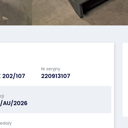
Nr seryjny
X 202/107
220913107
ji
L/AU/2026
zedaży