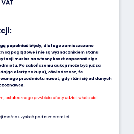
a VAT
cji:
ogą popełniać błędy, dlatego zamieszczane
 są poglądowe i nie są wyznacznikiem stanu
ytacji musisz na własny koszt zapoznać się z
miotu. Po zakończeniu aukcji może być już za
adając ofertę zakupu), oświadczasz, że
owanego przedmiotu nawet, gdy różni się od danych
eczoznawcę.
 ostatecznego przybicia oferty udzieli właściciel
cji można uzyskać pod numerem tel: