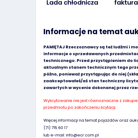
Lada chłodnicza
faktur
Informacje na temat auk
PAMIĘTAJ Rzeczoznawcy są też ludźmi i m
informacje o sprzedawanych przedmiotach
technicznego. Przed przystąpieniem do lic
aktualnym stanem technicznym tego przed
późno, ponieważ przystąpując do niej (skł
zaakceptowałeś/aś stan techniczny licyt
zawartych w wycenie dokonanej przez rz
Wylicytowanie nie jest równoznaczne z zakupem,
przedmiotu po zakończeniu licytacji
Więcej informacji na temat pojazdów oraz auk
(71) 715 60 17
lub e-mail: info@ecr.com.pl