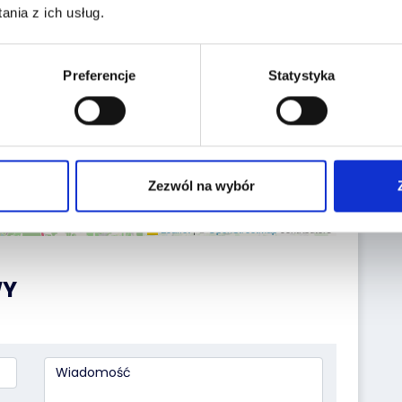
nia z ich usług.
Preferencje
Statystyka
Zezwól na wybór
Leaflet
|
©
OpenStreetMap
contributors
WY