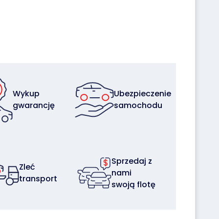
Wykup
Ubezpieczenie
gwarancję
samochodu
Sprzedaj z
Zleć
nami
transport
swoją flotę