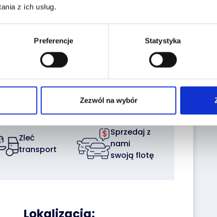
nia z ich usług.
Preferencje
Statystyka
Wykup
Ubezpieczenie
gwarancję
samochodu
Zezwól na wybór
Sprzedaj z
Zleć
nami
transport
swoją flotę
Lokalizacja: