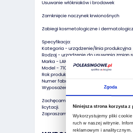
Usuwanie włókniaków i brodawek
Zamknięcie naczynek krwionośnych
Zabiegi kosmetologiczne i dermatologic
Specyfikacja:
Kategoria - urządzenie/linia produkcyjna
Rodzaj - urządzenie do usuwania zmian 
Marka - LAMPROBE
Model - 7100-LP
Rok produkcji - 2021
Numer fabryczny - 7100-393
Wyposażenie - moduł roboczy - przewód z
Zgoda
Zachęcamy do kontaktu w celu uzyskania
Niniejsza strona korzysta z
licytacji.
Zapraszamy do kontaktu.
Wykorzystujemy pliki cookie 
ruch w naszej witrynie.
Infor
reklamowym i analitycznym