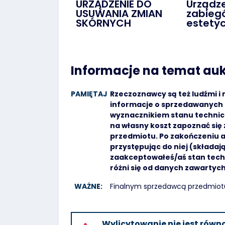
URZĄDZENIE DO
Urządz
USUWANIA ZMIAN
zabieg
SKÓRNYCH
estety
Informacje na temat auk
PAMIĘTAJ
Rzeczoznawcy są też ludźmi i
informacje o sprzedawanych 
wyznacznikiem stanu technicz
na własny koszt zapoznać si
przedmiotu. Po zakończeniu a
przystępując do niej (składaj
zaakceptowałeś/aś stan tech
różni się od danych zawartyc
WAŻNE:
Finalnym sprzedawcą przedmiotu a
Wylicytowanie nie jest rów