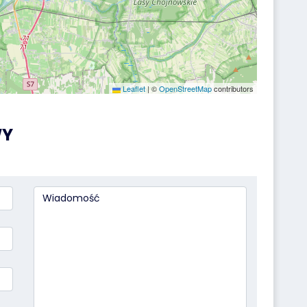
Leaflet
|
©
OpenStreetMap
contributors
WY