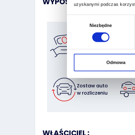
WYPOSAŻENIE:
uzyskanymi podczas korzysta
Wybór
Niezbędne
zgody
Znajdź
finansowanie
Odmowa
Zostaw auto
w rozliczeniu
WŁAŚCICIEL :