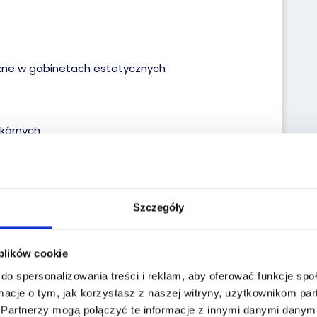
zne w gabinetach estetycznych
skórnych
asilający - przycisk sterujący
Szczegóły
 szczegółowych informacji oraz pomocy przy
 plików cookie
do spersonalizowania treści i reklam, aby oferować funkcje sp
macje o tym, jak korzystasz z naszej witryny, użytkownikom p
.
Partnerzy mogą połączyć te informacje z innymi danymi danymi