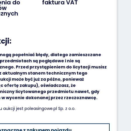
enia do
faktura VAT
ów
cznych
cji:
 mogą popełniać błędy, dlatego zamieszczane
przedmiotach są poglądowe i nie są
nego. Przed przystąpieniem do licytacji musisz
ę z aktualnym stanem technicznym tego
ukcji może być już za późno, ponieważ
ąc ofertę zakupu), oświadczasz, że
niczny licytowanego przedmiotu nawet, gdy
h w wycenie dokonanej przez rzeczoznawcę.
ukcji jest poleasingowe.pl Sp. z o.o.
noznaczne z zakupem pojazdu,