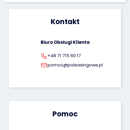
zgody na ich przetwarzanie. Więcej informacji 
dotyczących przetwarzania Twoich danych 
osobowych możesz znaleźć pod tym adresem: 
Kontakt
rodo@poleasingowe.pl
Biuro Obsługi Klienta
+48 71 715 60 17
pomoc@poleasingowe.pl
Pomoc