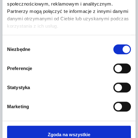
społecznościowym, reklamowym i analitycznym.
Lokalizacja:
Partnerzy mogą połączyć te informacje z innymi danymi
danymi otrzymanymi od Ciebie lub uzyskanymi podczas
55-300 Komorniki,
korzystania z ich usług.
Lipowa 2
Wybór
+
Niezbędne
zgody
−
Preferencje
Statystyka
Marketing
Zgoda na wszystkie