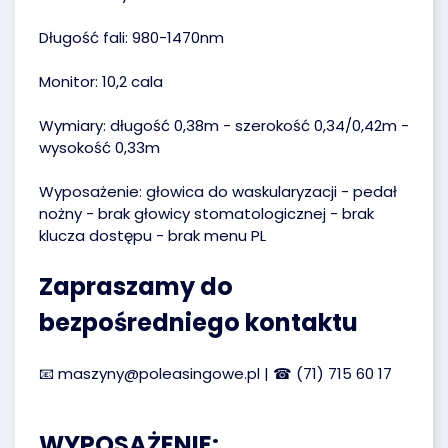
Długość fali: 980-1470nm
Monitor: 10,2 cala
Wymiary: długość 0,38m - szerokość 0,34/0,42m -
wysokość 0,33m
Wyposażenie: głowica do waskularyzacji - pedał
nożny - brak głowicy stomatologicznej - brak
klucza dostępu - brak menu PL
Zapraszamy do
bezpośredniego kontaktu
📧
maszyny@poleasingowe.pl
| ☎
(71) 715 60 17
WYPOSAŻENIE: