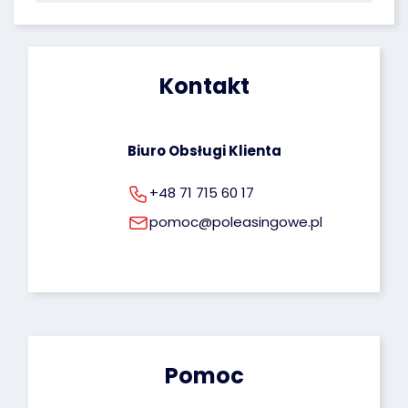
poprawiania oraz uprawnienie do cofnięcia 
zgody na ich przetwarzanie. Więcej informacji 
dotyczących przetwarzania Twoich danych 
osobowych możesz znaleźć pod tym adresem: 
Kontakt
rodo@poleasingowe.pl
Biuro Obsługi Klienta
+48 71 715 60 17
pomoc@poleasingowe.pl
Pomoc