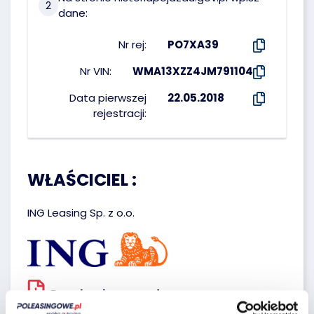
2
dane:
Nr rej:
PO7XA39
Nr VIN:
WMA13XZZ4JM791104
Data pierwszej
22.05.2018
rejestracji:
WŁAŚCICIEL :
ING Leasing Sp. z o.o.
Regulaminy sprzedawcy