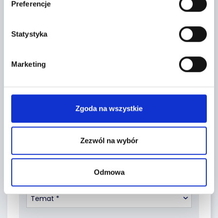
Preferencje
Leaflet
|
©
OpenStreetMap
contributors
Statystyka
FORMULARZ KONTAKTOWY
Marketing
Zgoda na wszystkie
Zezwól na wybór
Odmowa
Temat *