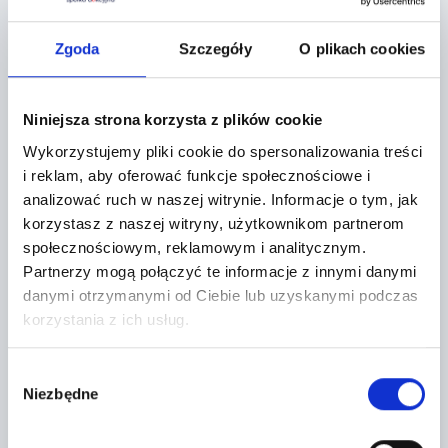
Zgoda
Szczegóły
O plikach cookies
Lokalizacja:
Miękinia,
Niniejsza strona korzysta z plików cookie
Aukcyjna 1
Wykorzystujemy pliki cookie do spersonalizowania treści
i reklam, aby oferować funkcje społecznościowe i
+
analizować ruch w naszej witrynie.
Informacje o tym, jak
−
korzystasz z naszej witryny, użytkownikom partnerom
społecznościowym, reklamowym i analitycznym.
Partnerzy mogą połączyć te informacje z innymi danymi
danymi otrzymanymi od Ciebie lub uzyskanymi podczas
korzystania z ich usług.
Wybór
Niezbędne
zgody