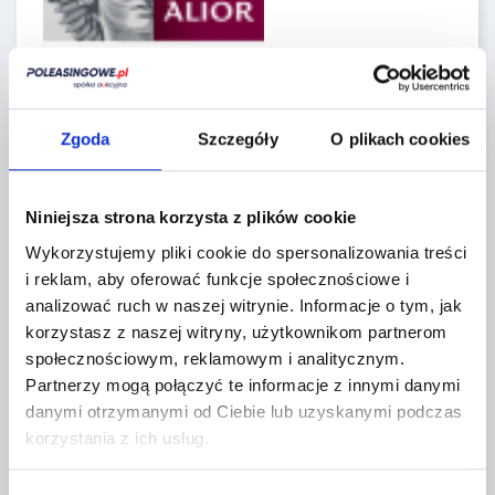
Regulaminy sprzedawcy
Zgoda
Szczegóły
O plikach cookies
Niniejsza strona korzysta z plików cookie
Lokalizacja:
Wykorzystujemy pliki cookie do spersonalizowania treści
i reklam, aby oferować funkcje społecznościowe i
Miękinia,
analizować ruch w naszej witrynie.
Informacje o tym, jak
Aukcyjna 1
korzystasz z naszej witryny, użytkownikom partnerom
społecznościowym, reklamowym i analitycznym.
+
Partnerzy mogą połączyć te informacje z innymi danymi
−
danymi otrzymanymi od Ciebie lub uzyskanymi podczas
korzystania z ich usług.