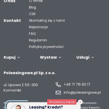
O nas
O firmie
Blog
CSR
Kontakt
Skontaktuj się z nami
Rejestracja
FAQ
Regulamin
Polityka prywatności
Kupuj
Wystaw
Usługi
Samochody
Naczepy i
Odkupimy
Autobusy
Zostaw auto w
Finansowanie
Maszyny
G
Poleasingowe.pl Sp. z o.o.
przyczepy
Twoją flotę
rozliczeniu
przemysł
s
+48 71 715 60 17
ul. Lipowa 2
55-300
Komorniki
info@poleasingowe.pl
Nie pokazuj więcej
NIP 894-297-65-50
REGON 021014968
Sąd Rejonowy dla Wrocławia-
Leasing? Kredyt?
Fabrycznej we Wrocławiu, IX Wydział Gospodarczy Krajowego Rejestru