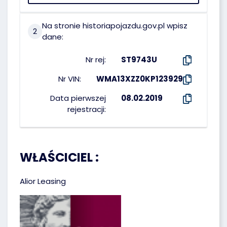
Na stronie historiapojazdu.gov.pl wpisz
2
dane:
Nr rej:
ST9743U
Nr VIN:
WMA13XZZ0KP123929
Data pierwszej
08.02.2019
rejestracji:
WŁAŚCICIEL :
Alior Leasing