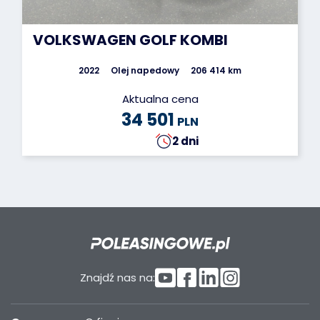
VOLKSWAGEN GOLF KOMBI
2022
Olej napedowy
206 414 km
Aktualna cena
34 501
PLN
2 dni
Znajdź nas na: