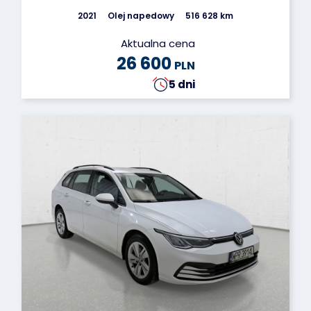
2021
Olej napedowy
516 628 km
Aktualna cena
26 600
PLN
5 dni