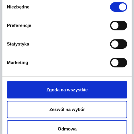
Wybór
Niezbędne
zgody
Preferencje
Statystyka
Marketing
Leaflet
|
©
OpenStreetMap
contributors
FORMULARZ KONTAKTOWY
Zgoda na wszystkie
Zezwól na wybór
Odmowa