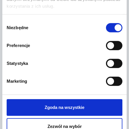
korzystania z ich usług.
+
−
Wybór
Niezbędne
zgody
Preferencje
Statystyka
Marketing
Leaflet
|
©
OpenStreetMap
contributors
Zgoda na wszystkie
FORMULARZ KONTAKTOWY
Zezwól na wybór