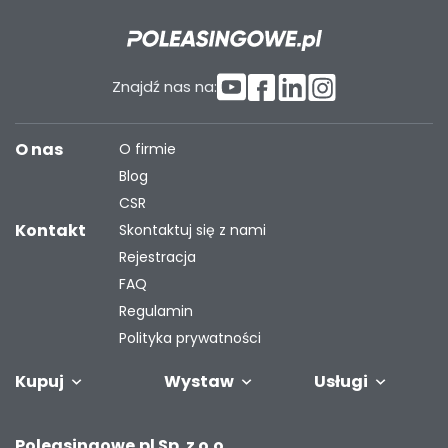
Znajdź nas na:
O nas
O firmie
Blog
CSR
Kontakt
Skontaktuj się z nami
Rejestracja
FAQ
Regulamin
Polityka prywatności
Kupuj
Wystaw
Usługi
Samochody
Naczepy i
Odkupimy
Autobusy
Zostaw auto w
Finansowanie
Maszyny
G
Poleasingowe.pl Sp. z o.o.