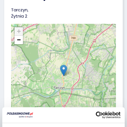
Tarczyn,
Żytnia 2
+
−
Leaflet
|
©
OpenStreetMap
contributors