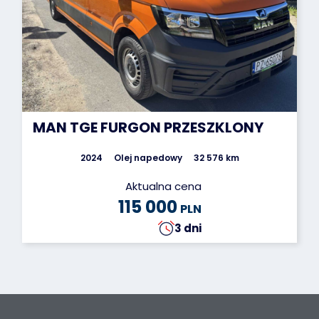
MAN TGE FURGON PRZESZKLONY
2024
Olej napedowy
32 576 km
Aktualna cena
115 000
PLN
3 dni