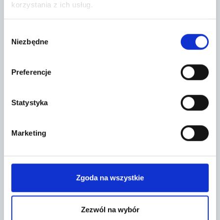
+
korzystania z ich usług.
−
Wybór
Niezbędne
zgody
Preferencje
Statystyka
Marketing
Leaflet
|
©
OpenStreetMap
contributors
Zgoda na wszystkie
FORMULARZ KONTAKTOWY
Zezwól na wybór