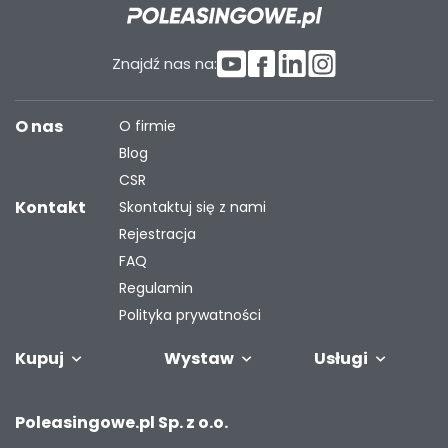
Znajdź nas na:
O nas
O firmie
Blog
CSR
Kontakt
Skontaktuj się z nami
Rejestracja
FAQ
Regulamin
Polityka prywatności
Kupuj
Wystaw
Usługi
Samochody
Naczepy i
Odkupimy
Autobusy
Zostaw auto w
Finansowanie
Maszyny
G
Poleasingowe.pl Sp. z o.o.
przyczepy
Twoją flotę
rozliczeniu
przemysł
s