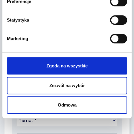
Preferencje
Leaflet
|
©
OpenStreetMap
contributors
Statystyka
FORMULARZ KONTAKTOWY
Marketing
Zgoda na wszystkie
Zezwól na wybór
Odmowa
Temat *