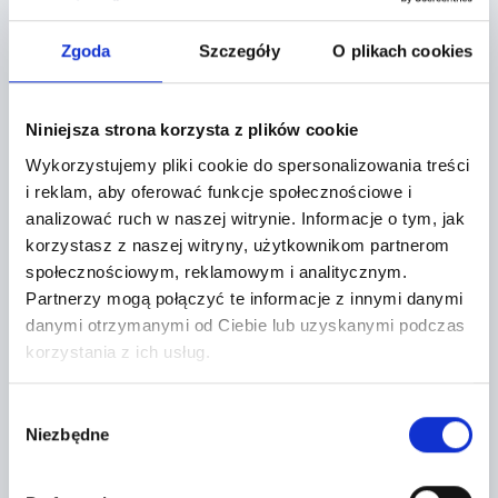
Lokalizacja:
Zgoda
Szczegóły
O plikach cookies
Komorniki k/Wrocławia,
Niniejsza strona korzysta z plików cookie
Ul Lipowa 2
Wykorzystujemy pliki cookie do spersonalizowania treści
i reklam, aby oferować funkcje społecznościowe i
+
analizować ruch w naszej witrynie.
Informacje o tym, jak
−
korzystasz z naszej witryny, użytkownikom partnerom
społecznościowym, reklamowym i analitycznym.
Partnerzy mogą połączyć te informacje z innymi danymi
danymi otrzymanymi od Ciebie lub uzyskanymi podczas
korzystania z ich usług.
Wybór
Niezbędne
zgody