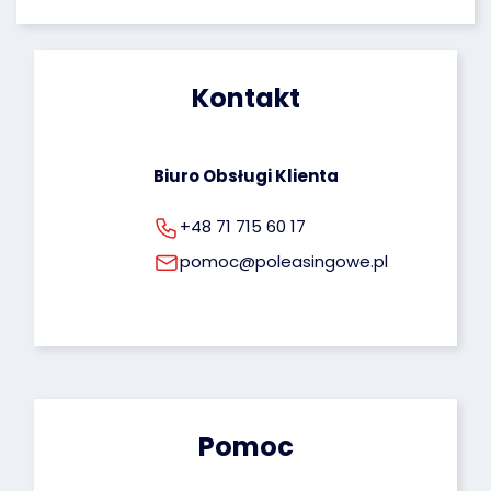
poprawiania oraz uprawnienie do cofnięcia 
zgody na ich przetwarzanie. Więcej informacji 
dotyczących przetwarzania Twoich danych 
osobowych możesz znaleźć pod tym adresem: 
Kontakt
rodo@poleasingowe.pl
Biuro Obsługi Klienta
+48 71 715 60 17
pomoc@poleasingowe.pl
Pomoc