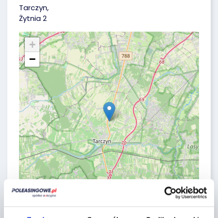
Tarczyn,
Żytnia 2
+
−
Leaflet
|
©
OpenStreetMap
contributors