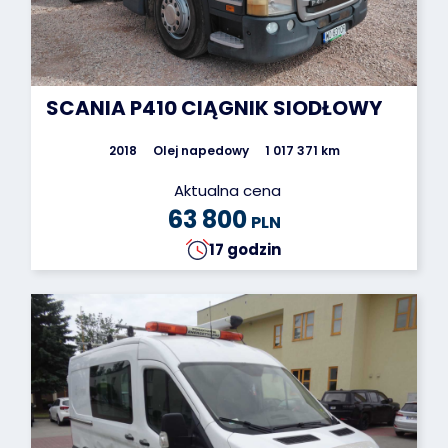
SCANIA P410 CIĄGNIK SIODŁOWY
2018
Olej napedowy
1 017 371 km
Aktualna cena
63 800
PLN
17 godzin