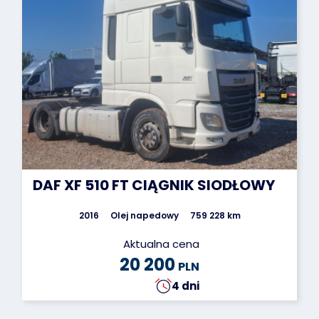
DAF XF 510 FT CIĄGNIK SIODŁOWY
2016
Olej napedowy
759 228 km
Aktualna cena
20 200
PLN
4 dni