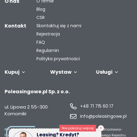
O nas
O firmie
Blog
CSR
Kontakt
Skontaktuj się z nami
Rejestracja
FAQ
Regulamin
Polityka prywatności
Kupuj
Wystaw
Usługi
Samochody
Naczepy i
Odkupimy
Autobusy
Zostaw auto w
Finansowanie
Maszyny
G
Poleasingowe.pl Sp. z o.o.
przyczepy
Twoją flotę
rozliczeniu
przemysł
s
+48 71 715 60 17
ul. Lipowa 2
55-300
Komorniki
info@poleasingowe.pl
Nie pokazuj więcej
NIP 894-297-65-50
REGON 021014968
Sąd Rejonowy dla Wrocławia-
Leasing? Kredyt?
Fabrycznej we Wrocławiu, IX Wydział Gospodarczy Krajowego Rejestru