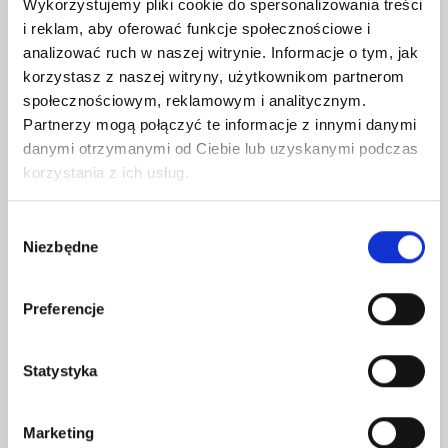
Wykorzystujemy pliki cookie do spersonalizowania treści
PEKAO LEASING SP Z O. O.
i reklam, aby oferować funkcje społecznościowe i
analizować ruch w naszej witrynie.
Informacje o tym, jak
korzystasz z naszej witryny, użytkownikom partnerom
społecznościowym, reklamowym i analitycznym.
Regulaminy sprzedawcy
Partnerzy mogą połączyć te informacje z innymi danymi
danymi otrzymanymi od Ciebie lub uzyskanymi podczas
korzystania z ich usług.
Lokalizacja:
Wybór
Niezbędne
zgody
Tarczyn,
Żytnia 2
Preferencje
+
−
Statystyka
Marketing