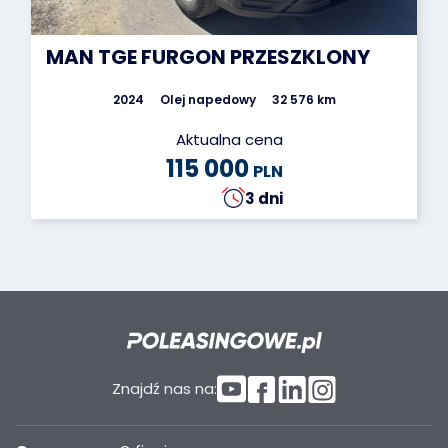
MAN TGE FURGON PRZESZKLONY
2024
Olej napedowy
32 576 km
Aktualna cena
115 000
PLN
3 dni
Znajdź nas na: