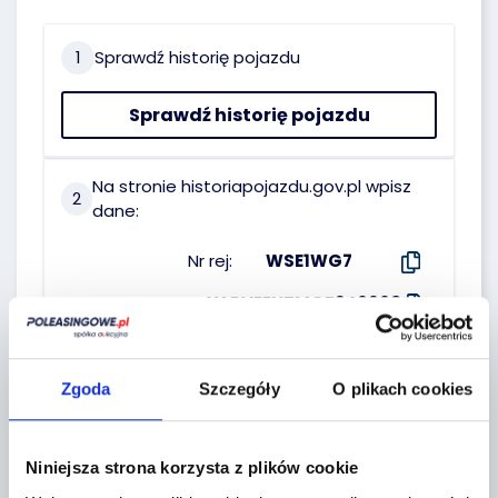
1
Sprawdź historię pojazdu
Sprawdź historię pojazdu
Na stronie historiapojazdu.gov.pl wpisz
2
dane:
Nr rej:
WSE1WG7
Nr VIN:
YARVEEHTMGZ246968
Data pierwszej
18.04.2023
rejestracji:
Zgoda
Szczegóły
O plikach cookies
WŁAŚCICIEL :
Niniejsza strona korzysta z plików cookie