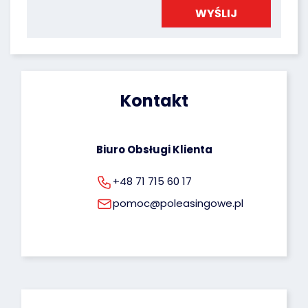
komputer, smartfon, tablet itp.).
Administratorem Twoich danych osobowych jest 
Poleasingowe.pl Sp. z o.o. Przysługuje Ci prawo 
dostępu do Twoich danych, możliwość ich 
poprawiania oraz uprawnienie do cofnięcia 
zgody na ich przetwarzanie. Więcej informacji 
dotyczących przetwarzania Twoich danych 
osobowych możesz znaleźć pod tym adresem: 
Kontakt
rodo@poleasingowe.pl
Biuro Obsługi Klienta
+48 71 715 60 17
pomoc@poleasingowe.pl