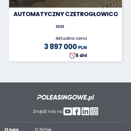
AUTOMATYCZNY CZETROGŁOWICOWY ROB
2023
Aktualna cena
3 897 000
PLN
5 dni
Znajdź nas na:
O nas
O firmie