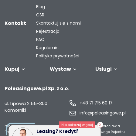
Blog
CSR
Kontakt
Skontaktuj się z nami
Rejestracja
FAQ
Regulamin
Polityka prywatności
Kupuj
Wystaw
Usługi
Samochody
Naczepy i
Odkupimy
Autobusy
Zostaw auto w
Finansowanie
Maszyny
G
Poleasingowe.pl Sp. z o.o.
przyczepy
Twoją flotę
rozliczeniu
przemysł
s
+48 71 715 60 17
ul. Lipowa 2
55-300
Komorniki
info@poleasingowe.pl
Nie pokazuj więcej
NIP 894-297-65-50
REGON 021014968
Sąd Rejonowy dla Wrocławia-
Leasing? Kredyt?
Fabrycznej we Wrocławiu, IX Wydział Gospodarczy Krajowego Rejestru