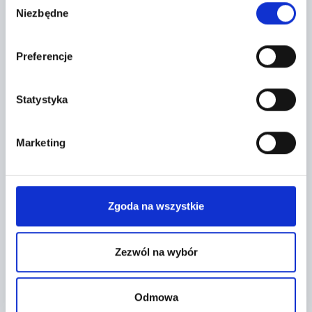
Niezbędne
zgody
Preferencje
Statystyka
Marketing
Leaflet
|
©
OpenStreetMap
contributors
FORMULARZ KONTAKTOWY
Zgoda na wszystkie
Zezwól na wybór
Odmowa