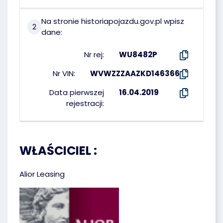
Na stronie historiapojazdu.gov.pl wpisz
2
dane:
Nr rej:
WU8482P
Nr VIN:
WVWZZZAAZKD146366
Data pierwszej
16.04.2019
rejestracji:
WŁAŚCICIEL :
Alior Leasing