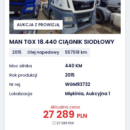
AUKCJA Z PROWIZJĄ
MAN TGX 18.440 CIĄGNIK SIODŁOWY
2015
Olej napedowy
557518 km
Moc silnika
440 KM
Rok produkcji
2015
Nr rej.
WGM93732
Lokalizacja
Miękinia, Aukcyjna 1
Aktualna cena
27 289
PLN
27 289 PLN