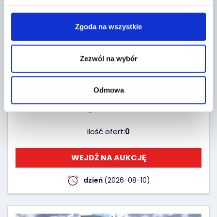
Moc silnika
500 KM
Zgoda na wszystkie
Rok produkcji
2019
Nr rej.
FG2106S
Zezwól na wybór
Lokalizacja
Tarczyn, Żytnia 2
Aktualna cena
37 724
Odmowa
PLN
37 724 PLN
Ilość ofert:
0
WEJDŹ NA AUKCJĘ
dzień
(2026-08-10)