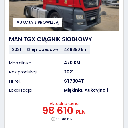
AUKCJA Z PROWIZJĄ
MAN TGX CIĄGNIK SIODŁOWY
2021
Olej napedowy
448890 km
Moc silnika
470 KM
Rok produkcji
2021
Nr rej.
ST7804T
Lokalizacja
Miękinia, Aukcyjna 1
Aktualna cena
98 610
PLN
98 610 PLN