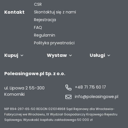
CSR
Kontakt
Skontaktuj się z nami
Rejestracja
FAQ
Regulamin
Polityka prywatności
Kupuj
Wystaw
Usługi
Samochody
Naczepy i
Odkupimy
Autobusy
Zostaw auto w
Finansowanie
Maszyny
G
Poleasingowe.pl Sp. z o.o.
przyczepy
Twoją flotę
rozliczeniu
przemysł
s
+48 71 715 60 17
ul. Lipowa 2
55-300
Komorniki
info@poleasingowe.pl
NIP 894-297-65-50
REGON 021014968
Sąd Rejonowy dla Wrocławia-
Fabrycznej we Wrocławiu, IX Wydział Gospodarczy Krajowego Rejestru
Sądowego;
Wysokość kapitału zakładowego 50 000 zł