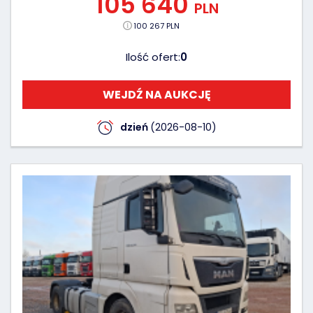
105 640
PLN
100 267 PLN
Ilość ofert:
0
WEJDŹ NA AUKCJĘ
dzień
(2026-08-10)