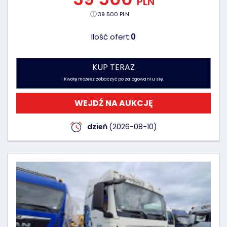
PLN
39 500 PLN
Ilość ofert:
0
KUP TERAZ
Kwotę możesz zobaczyć po zalogowaniu się.
WEJDŹ NA AUKCJĘ
dzień
(2026-08-10)