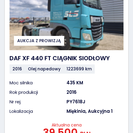
AUKCJA Z PROWIZJĄ
DAF XF 440 FT CIĄGNIK SIODŁOWY
2016
Olej napedowy
1223699 km
Moc silnika
435 KM
Rok produkcji
2016
Nr rej.
PY7618J
Lokalizacja
Miękinia, Aukcyjna 1
Aktualna cena
39 500