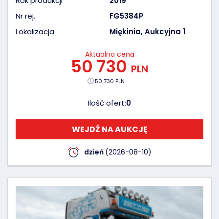
Rok produkcji
2019
Nr rej.
FG5384P
Lokalizacja
Miękinia, Aukcyjna 1
Aktualna cena
50 730
PLN
50 730 PLN
Ilość ofert:
0
WEJDŹ NA AUKCJĘ
dzień
(2026-08-10)