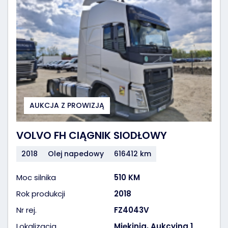
AUKCJA Z PROWIZJĄ
VOLVO FH CIĄGNIK SIODŁOWY
2018
Olej napedowy
616412 km
Moc silnika
510 KM
Rok produkcji
2018
Nr rej.
FZ4043V
Lokalizacja
Miękinia, Aukcyjna 1