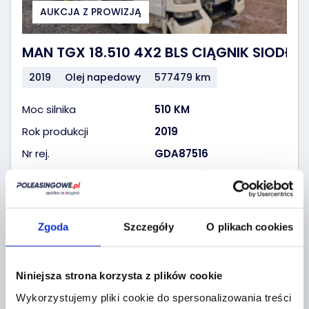
AUKCJA Z PROWIZJĄ
MAN TGX 18.510 4X2 BLS CIĄGNIK SIODŁ
2019
Olej napedowy
577479 km
Moc silnika
510 KM
Rok produkcji
2019
Nr rej.
GDA87516
Lokalizacja
Tarczyn, Żytnia 2
Aktualna cena
65 160
PLN
Zgoda
Szczegóły
O plikach cookies
65 160 PLN
Ilość ofert:
0
Niniejsza strona korzysta z plików cookie
Wykorzystujemy pliki cookie do spersonalizowania treści