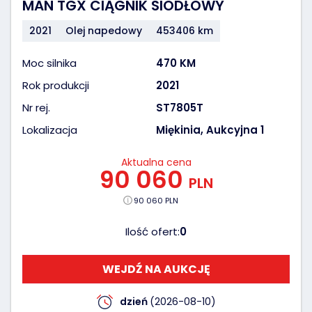
MAN TGX CIĄGNIK SIODŁOWY
2021
Olej napedowy
453406 km
Moc silnika
470 KM
Rok produkcji
2021
Nr rej.
ST7805T
Lokalizacja
Miękinia, Aukcyjna 1
Aktualna cena
90 060
PLN
90 060 PLN
Ilość ofert:
0
WEJDŹ NA AUKCJĘ
dzień
(2026-08-10)