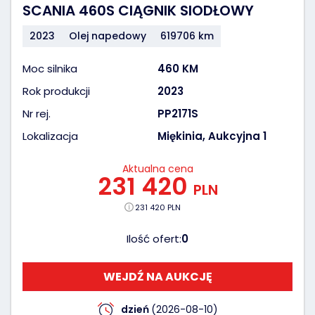
SCANIA 460S CIĄGNIK SIODŁOWY
2023
Olej napedowy
619706 km
Moc silnika
460 KM
Rok produkcji
2023
Nr rej.
PP2171S
Lokalizacja
Miękinia, Aukcyjna 1
Aktualna cena
231 420
PLN
231 420 PLN
Ilość ofert:
0
WEJDŹ NA AUKCJĘ
dzień
(2026-08-10)