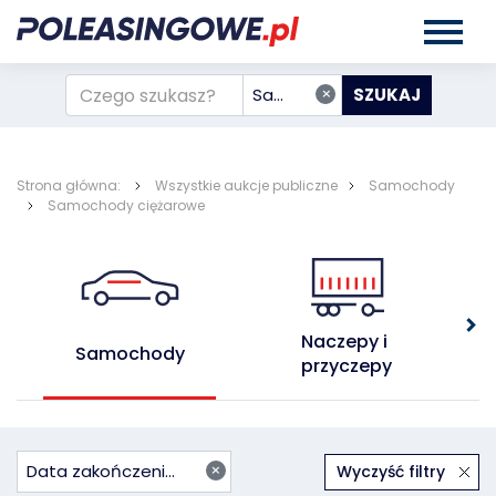
×
Samochody
Strona główna:
Wszystkie aukcje publiczne
Samochody
Samochody ciężarowe
Naczepy i 
Samochody
przyczepy
×
Data zakończenia rosnąco
Wyczyść filtry