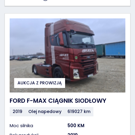
AUKCJA Z PROWIZJĄ
FORD F-MAX CIĄGNIK SIODŁOWY
2019
Olej napedowy
619027 km
Moc silnika
500 KM