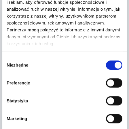
WEJDŹ NA AUKCJĘ
i reklam, aby oferować funkcje społecznościowe i
analizować ruch w naszej witrynie.
Informacje o tym, jak
dzień
(2026-08-10)
korzystasz z naszej witryny, użytkownikom partnerom
społecznościowym, reklamowym i analitycznym.
Partnerzy mogą połączyć te informacje z innymi danymi
danymi otrzymanymi od Ciebie lub uzyskanymi podczas
korzystania z ich usług.
Wybór
Niezbędne
zgody
Preferencje
AUKCJA Z PROWIZJĄ
Statystyka
MAN TGX CIĄGNIK SIODŁOWY
Marketing
2019
Olej napedowy
564641 km