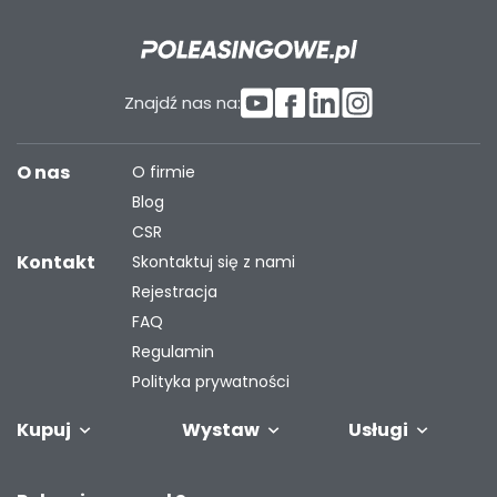
Znajdź nas na:
O nas
O firmie
Blog
CSR
Kontakt
Skontaktuj się z nami
Rejestracja
FAQ
Regulamin
Polityka prywatności
Kupuj
Wystaw
Usługi
Samochody
Naczepy i
Odkupimy
Autobusy
Zostaw auto w
Finansowanie
Maszyny
G