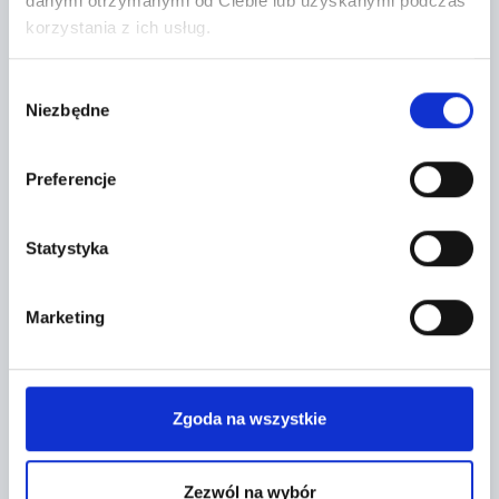
danymi otrzymanymi od Ciebie lub uzyskanymi podczas
korzystania z ich usług.
Wybór
Niezbędne
zgody
Preferencje
Statystyka
Temat *
Marketing
Zgoda na wszystkie
Zezwól na wybór