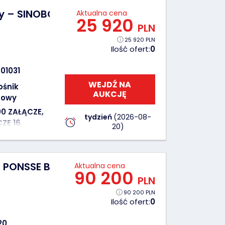
 – SINOBOOM 4047E GTJZ1212E – 2022 – 13,9
Aktualna cena
25 920
PLN
25 920 PLN
Ilość ofert:
0
01031
WEJDŹ NA
ośnik
AUKCJĘ
cowy
0 ZAŁĄCZE,
tydzień
(2026-08-
ZE 16
20)
PONSSE BEAVER – 2007 – 129 kW – harweste
Aktualna cena
90 200
PLN
90 200 PLN
Ilość ofert:
0
20