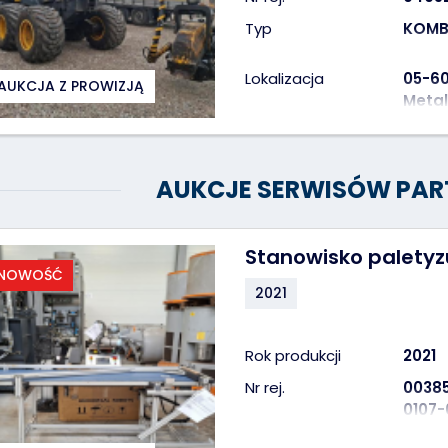
Typ
KOMB
Lokalizacja
05-6
AUKCJA Z PROWIZJĄ
Metal
AUKCJE SERWISÓW PAR
Stanowisko palety
NOWOŚĆ
2021
Rok produkcji
2021
Nr rej.
0038
0107-