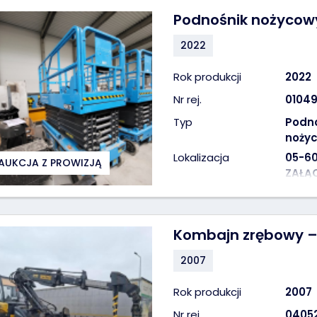
Podnośnik nożycowy
2022
Rok produkcji
2022
Nr rej.
01049
Typ
Podn
noży
Lokalizacja
05-60
AUKCJA Z PROWIZJĄ
ZAŁĄC
Kombajn zrębowy – 
2007
Rok produkcji
2007
Nr rej.
0405