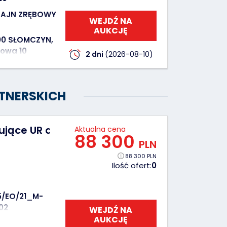
AJN ZRĘBOWY
WEJDŹ NA
AUKCJĘ
00 SŁOMCZYN,
owa 10
2 dni
(2026-08-10)
TNERSKICH
zujące UR do kartonów MECHANICA M-0107-0
Aktualna cena
88 300
PLN
88 300 PLN
Ilość ofert:
0
5/EO/21_M-
02
WEJDŹ NA
AUKCJĘ