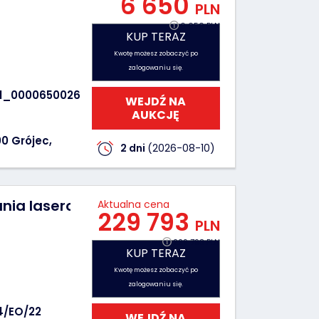
6 650
PLN
6 650 PLN
KUP TERAZ
Ilość ofert:
0
Kwotę możesz zobaczyć po
zalogowaniu się.
1_0000650026
WEJDŹ NA
AUKCJĘ
0 Grójec,
2 dni
(2026-08-10)
nia laserowego TRUMPF TRUMARK STATION 
Aktualna cena
229 793
PLN
229 793 PLN
KUP TERAZ
Ilość ofert:
0
Kwotę możesz zobaczyć po
zalogowaniu się.
4/EO/22
WEJDŹ NA