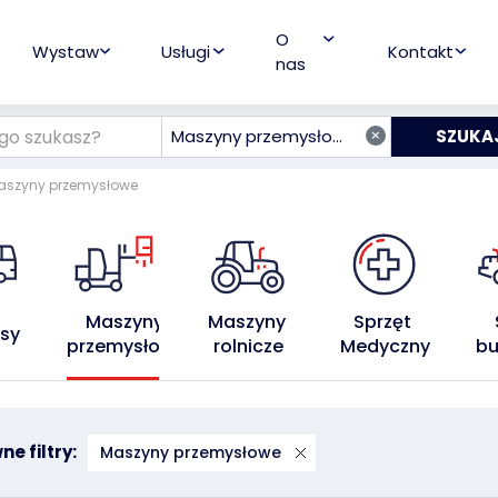
O
Wystaw
Usługi
Kontakt
nas
×
Maszyny przemysłowe
aszyny przemysłowe
Maszyny 
Maszyny 
Sprzęt 
sy
przemysłowe
rolnicze
Medyczny
bu
e filtry:
Maszyny przemysłowe