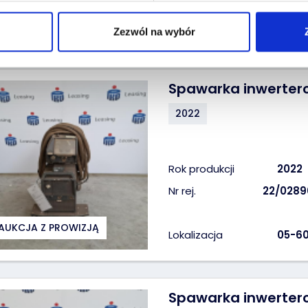
AUKCJA Z PROWIZJĄ
Lokalizacja
05-60
Zezwól na wybór
Spawarka inwerter
2022
Rok produkcji
2022
Nr rej.
22/0289
AUKCJA Z PROWIZJĄ
Lokalizacja
05-60
Spawarka inwerter