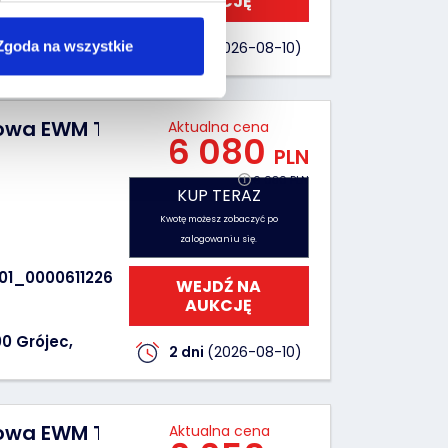
AUKCJĘ
0 Grójec,
Zgoda na wszystkie
2 dni
(2026-08-10)
owa EWM Taurus 405 Basic S
Aktualna cena
6 080
PLN
6 080 PLN
KUP TERAZ
Ilość ofert:
0
Kwotę możesz zobaczyć po
zalogowaniu się.
01_0000611226
WEJDŹ NA
AUKCJĘ
0 Grójec,
2 dni
(2026-08-10)
owa EWM Taurus 405 Basic S
Aktualna cena