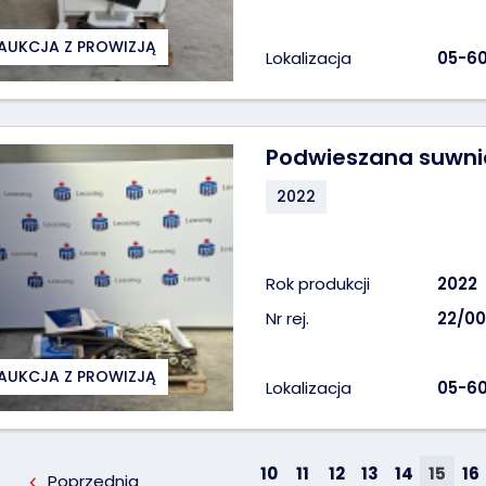
AUKCJA Z PROWIZJĄ
Lokalizacja
05-60
Podwieszana suwnic
2022
Rok produkcji
2022
Nr rej.
22/00
AUKCJA Z PROWIZJĄ
Lokalizacja
05-60
10
11
12
13
14
15
16
Poprzednia