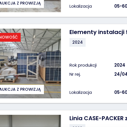
AUKCJA Z PROWIZJĄ
Lokalizacja
05-60
Elementy instalacj
NOWOŚĆ
2024
Rok produkcji
2024
Nr rej.
24/0
AUKCJA Z PROWIZJĄ
Lokalizacja
05-60
Linia CASE-PACKER 