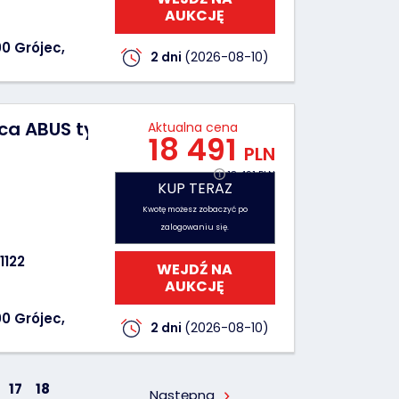
AUKCJĘ
0 Grójec,
2 dni
(2026-08-10)
a ABUS typu EHB (jednodźwigarowa) – 2 sz
Aktualna cena
18 491
PLN
18 491 PLN
KUP TERAZ
Ilość ofert:
0
Kwotę możesz zobaczyć po
zalogowaniu się.
1122
WEJDŹ NA
AUKCJĘ
0 Grójec,
2 dni
(2026-08-10)
17
18
Następna