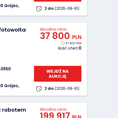
0 Grójec,
2 dni
(2026-08-10)
i fotowoltaicznej JASOLAR JAM54D40-425/M
Aktualna cena
37 800
PLN
37 800 PLN
Ilość ofert:
0
40550
WEJDŹ NA
AUKCJĘ
0 Grójec,
2 dni
(2026-08-10)
z robotem STP Adam Sawicki Tomasz Jakusz
Aktualna cena
199 917
PLN