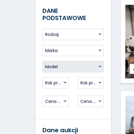
DANE
PODSTAWOWE
Rodzaj
Marka
Model
Rok prod. od
Rok prod. do
Cena od
Cena do
Dane aukcji