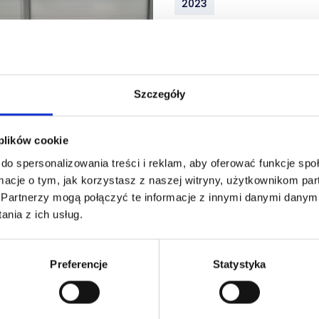
2023
Rok produkcji
2023
Nr rej.
0385
Szczegóły
AUKCJA Z PROWIZJĄ
Lokalizacja
05-60
 plików cookie
do spersonalizowania treści i reklam, aby oferować funkcje sp
macje o tym, jak korzystasz z naszej witryny, użytkownikom p
Serwoelektryczna p
.
Partnerzy mogą połączyć te informacje z innymi danymi danymi
nia z ich usług.
2020
Preferencje
Statystyka
Rok produkcji
2020
Nr rej.
0446