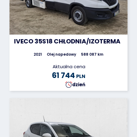
IVECO 35S18 CHŁODNIA/IZOTERMA
2021
Olej napedowy
588 087 km
Aktualna cena
61 744
PLN
dzień