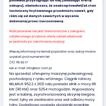
ponieważ przystąpując do niej (składając ofertę
zakupu), oświadczasz, że zaakceptowałeś/aś stan
techniczny licytowanego przedmiotu nawet, gdy
różni się od danych zawartych w wycenie
dokonanej przez rzeczoznawcę.
Wylicytowanie nie jest równoznaczne z zakupem,
ostatecznego przybicia oferty udzieli właściciel
przedmiotu po zakończeniu licytacji
Więcej informacji na temat pojazdów oraz aukcji można
uzyskać pod numerem tel:
(71) 715 60 17
lub e-mail: info@ecr.com.pl
Na sprzedaż oferujemy maszynę poleasingową
pochodzącą z rynku wtórnego. Ciągnik rolniczy
BELARUS 952.2 z 2021 roku posiada silnik o mocy 66
kW (90 KM) oraz 5254 motogodzin. Wyposażony
jest w kabinę, zsynchronizowaną skrzynię biegów,
most tylny ze zwolnicami oraz wał odbioru mocy
tylny. Dodatkowo posiada obciążniki przednie.